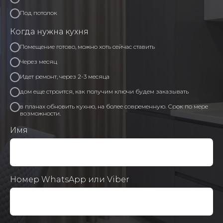
Под потолок
Когда нужна кухня
Помещение готово, можно хоть сейчас ставить
Через месяц
Идет ремонт, через 2-3 месяца
дом еще строится, как получим ключи будем заказывать
в планах обновить кухню, на более современную. Срок по мере
возможности.
Имя
Номер WhatsApp или Viber