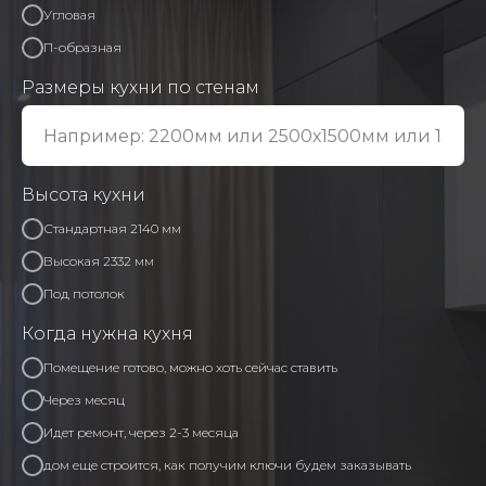
Угловая
П-образная
Размеры кухни по стенам
Высота кухни
Стандартная 2140 мм
Высокая 2332 мм
Под потолок
Когда нужна кухня
Помещение готово, можно хоть сейчас ставить
Через месяц
Идет ремонт, через 2-3 месяца
дом еще строится, как получим ключи будем заказывать