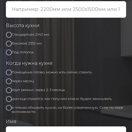
Высота кухни
Стандартная 2140 мм
Высокая 2332 мм
Под потолок
Когда нужна кухня
Помещение готово, можно хоть сейчас ставить
Через месяц
Идет ремонт, через 2-3 месяца
дом еще строится, как получим ключи будем заказывать
в планах обновить кухню, на более современную. Срок по мере
возможности.
Имя