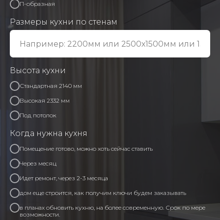
П-образная
Размеры кухни по стенам
Высота кухни
Стандартная 2140 мм
Высокая 2332 мм
Под потолок
Когда нужна кухня
Помещение готово, можно хоть сейчас ставить
Через месяц
Идет ремонт, через 2-3 месяца
дом еще строится, как получим ключи будем заказывать
в планах обновить кухню, на более современную. Срок по мере
возможности.