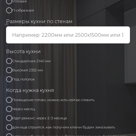
Угловая
П-образная
Размеры кухни по стенам
Высота кухни
Стандартная 2140 мм
Высокая 2332 мм
Под потолок
Когда нужна кухня
Помещение готово, можно хоть сейчас ставить
Через месяц
Идет ремонт, через 2-3 месяца
дом еще строится, как получим ключи будем заказывать